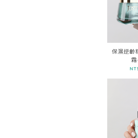
保濕逆齡
霜
NT