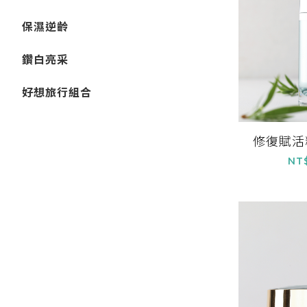
保濕逆齡
鑽白亮采
好想旅行組合
修復賦活
NT