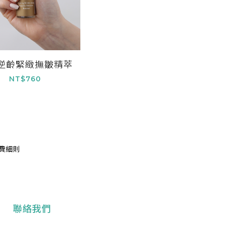
逆齡緊緻撫皺精萃
NT$760
費細則
聯絡我們