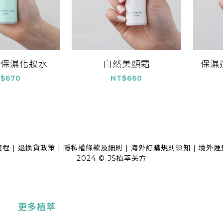
復保濕化妝水
自然美顏霜
保濕
$670
NT$660
流程
|
退換貨政策
|
隱私權條款及細則
|
海外訂購規則須知
|
境外運
2024 © JS植萃美方
更多植萃