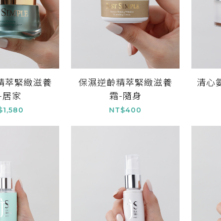
精萃緊緻滋養
保濕逆齡精萃緊緻滋養
清心
-居家
霜-隨身
$1,580
NT$400