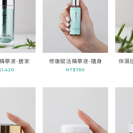
精華液-居家
修復賦活精華液-隨身
保濕
$1,420
NT$760