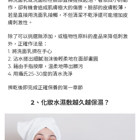
將洗面乳或洗面粉在臉部直接搓揉起泡，看似微小的動
作，卻有機會造成肌膚極大的傷害。臉部的皮膚較薄，
若是直接用洗面乳接觸，不但清潔不乾淨還可能增加皮
膚刺激性。
除了可以挑選無添加，或植物性原料的產品來降低刺激
外，正確作法是：
1. 將洗面乳擠在手心
2. 沾水搓出細膩泡沫後輕柔地在面部畫圓
3. 藉由手指按摩，溫柔地帶出髒污
4. 用攝氏25-30度的清水洗淨
擦乾後即完成正確保養的第一章節
2
、化妝水濕敷越久越保濕？