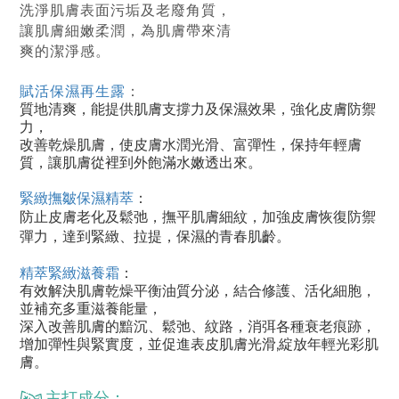
洗淨肌膚表面污垢及老廢角質，
讓肌膚細嫩柔潤，為肌膚帶來清
爽的潔淨感。
賦活保濕再生露
：
質地清爽，能提供肌膚支撐力及保濕效果，強化皮膚防禦
力，
改善乾燥肌膚，使皮膚水潤光滑、富彈性，保持年輕膚
質，讓肌膚從裡到外飽滿水嫩透出來。
緊緻撫皺保濕精萃
：
防止皮膚老化及鬆弛，撫平肌膚細紋，加強皮膚恢復防禦
彈力，達到緊緻、拉提，保濕的青春肌齡。
精萃緊緻滋養霜
：
有效解決肌膚乾燥平衡油質分泌，結合修護、活化細胞，
並補充多重滋養能量，
深入改善肌膚的黯沉、鬆弛、紋路，消弭各種衰老痕跡，
增加彈性與緊實度，並促進表皮肌膚光滑,綻放年輕光彩肌
膚。
主打成分：