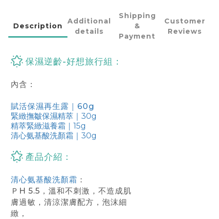
Shipping
Additional
Customer
Description
&
details
Reviews
Payment
保濕逆齡-好想旅行組
：
內含：
賦活保濕再生露｜60g
緊緻撫皺保濕精萃｜30g
精萃緊緻滋養霜｜15g
清心氨基酸洗顏霜｜30g
產品介紹
：
清心氨基酸洗顏霜
：
ＰH 5.5，溫和不刺激，不造成肌
膚過敏，清涼潔膚配方，泡沫細
緻，